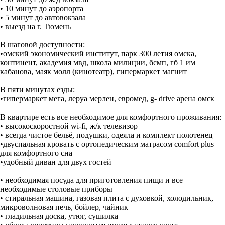
• 10 минут до аэропорта
• 5 минут до автовокзала
• выезд на г. Тюмень
В шаговой доступности:
•омский экономический институт, парк 300 летия омска,
континент, академия мвд, школа милиции, бсмп, гб 1 им
кабанова, маяк молл (кинотеатр), гипермаркет магнит
В пяти минутах езды:
•гипермаркет мега, леруа мерлен, евромед, g- drive арена омск
В квартире есть все необходимое для комфортного проживания:
• высокоскоростной wi-fi, ж/к телевизор
• всегда чистое бельё, подушки, одеяла и комплект полотенец
•двуспальная кровать с ортопедическим матрасом сomfort plus
для комфортного сна
•удобный диван для двух гостей
• необходимая посуда для приготовления пищи и все
необходимые столовые приборы
• стиральная машина, газовая плита с духовкой, холодильник,
микроволновая печь, бойлер, чайник
• гладильная доска, утюг, сушилка