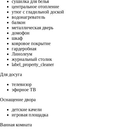
сушилка для белья
центральное отопление
утюг с гладильной доской
водонагреватель
балкон
металлическая дверь
домофон
шкаф
ковровое покрытие
гардеробная
Линолеум
журнальный столик
label_property_cleaner
Для досуга
телевизор
эфирное ТВ
Оснащение двора
детские качели
игровая площадка
Ванная комната