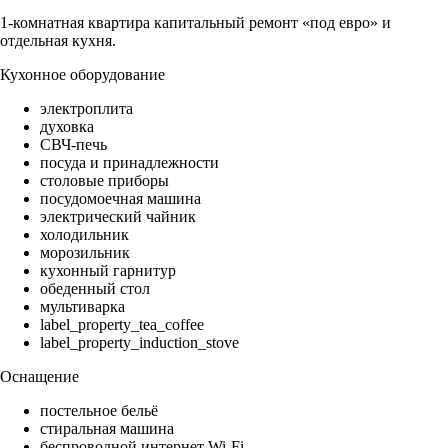
1-комнатная квартира капитальный ремонт «под евро» и
отдельная кухня.
Кухонное оборудование
электроплита
духовка
СВЧ-печь
посуда и принадлежности
столовые приборы
посудомоечная машина
электрический чайник
холодильник
морозильник
кухонный гарнитур
обеденный стол
мультиварка
label_property_tea_coffee
label_property_induction_stove
Оснащение
постельное бельё
стиральная машина
беспроводной интернет Wi-Fi