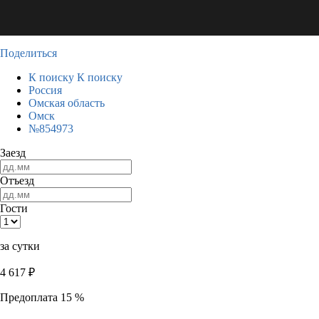
Поделиться
К поиску
К поиску
Россия
Омская область
Омск
№854973
Заезд
Отъезд
Гости
за сутки
4 617
₽
Предоплата 15 %